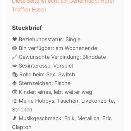
Diese Seite ist echt ein Geheimtipp: Hotel
Treffen Essen
Steckbrief
❤️ Beziehungsstatus: Single
🟢 Bin verfügbar: am Wochenende
🔗 Gewünschte Verbindung: Blinddate
💋 Sexinteresse: Vorspiel
🎭 Rolle beim Sex: Switch
🌟 Sternzeichen: Fische
🧒 Kinder: eines, lebt weiter weg
🎨 Meine Hobbys: Tauchen, Livekonzerte,
Stricken
🎵 Musikgeschmack: Folk, Metallica, Eric
Clapton