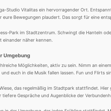
ga-Studio Vitalitas ein hervorragender Ort. Entspan
r eure Bewegungen plaudert. Das sorgt für eine ent
Fitness-Park im Stadtzentrum. Schwingt die Hanteln od
nt einander näher kennen.
er Umgebung
lreiche Möglichkeiten, aktiv zu sein. Nimm an einem
n und euch in die Musik fallen lassen. Fun und Flirts 
iese, das regelmäßig im Stadtpark stattfindet. Hier g
ür tiefere Gespräche und Augenblicke der Verbundenhe
on in der Umgebung, der jeden Frühling stattfindet. 