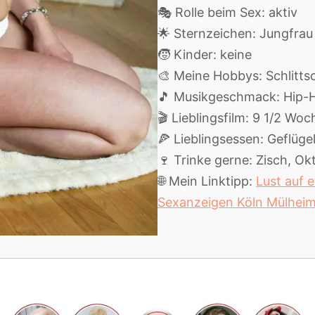
🎭 Rolle beim Sex: aktiv
🌟 Sternzeichen: Jungfrau
🧒 Kinder: keine
🎨 Meine Hobbys: Schlitts
🎵 Musikgeschmack: Hip-H
🎬 Lieblingsfilm: 9 1/2 Wo
🍕 Lieblingsessen: Geflüge
🍷 Trinke gerne: Zisch, Okt
🌐 Mein Linktipp:
Lust auf 
Sexanzeigen Köln Mülhei