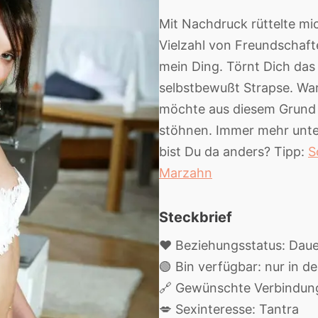
Mit Nachdruck rüttelte mic
Vielzahl von Freundschaft
mein Ding. Törnt Dich das
selbstbewußt Strapse. War
möchte aus diesem Grund 
stöhnen. Immer mehr unter
bist Du da anders? Tipp:
S
Marzahn
Steckbrief
❤️ Beziehungsstatus: Daue
🟢 Bin verfügbar: nur in 
🔗 Gewünschte Verbindun
💋 Sexinteresse: Tantra