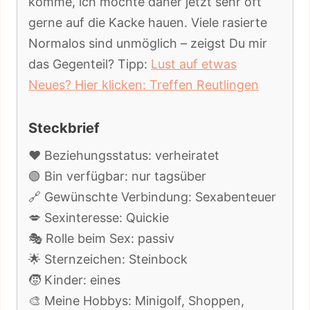
komme, ich möchte daher jetzt sehr oft
gerne auf die Kacke hauen. Viele rasierte
Normalos sind unmöglich – zeigst Du mir
das Gegenteil? Tipp:
Lust auf etwas
Neues? Hier klicken: Treffen Reutlingen
Steckbrief
❤️ Beziehungsstatus: verheiratet
🟢 Bin verfügbar: nur tagsüber
🔗 Gewünschte Verbindung: Sexabenteuer
💋 Sexinteresse: Quickie
🎭 Rolle beim Sex: passiv
🌟 Sternzeichen: Steinbock
🧒 Kinder: eines
🎨 Meine Hobbys: Minigolf, Shoppen,