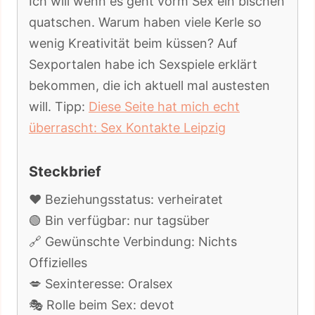
Ich will wenn es geht vorm Sex ein bischen
quatschen. Warum haben viele Kerle so
wenig Kreativität beim küssen? Auf
Sexportalen habe ich Sexspiele erklärt
bekommen, die ich aktuell mal austesten
will. Tipp:
Diese Seite hat mich echt
überrascht: Sex Kontakte Leipzig
Steckbrief
❤️ Beziehungsstatus: verheiratet
🟢 Bin verfügbar: nur tagsüber
🔗 Gewünschte Verbindung: Nichts
Offizielles
💋 Sexinteresse: Oralsex
🎭 Rolle beim Sex: devot